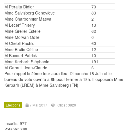
M Peralta Didier
70
Mme Salvisberg Geneviève
83
Mme Charbonnier Maeva
2
M Lecerf Thierry
13
Mme Grelier Estelle
62
Mme Morvan Odile
0
M Chebli Rachid
60
Mme Brulin Céline
12
M Bucourt Patrick
10
Mme Kerbarh Stéphanie
191
M Garault Jean-Claude
6
Pour rappel le 2ème tour aura lieu Dimanche 18 Juin et le
bureau de vote ouvrira à 8h pour fermer à 18h. Il opposera Mme
Kerbarh (LREM) à Mme Salvisberg (FN)
Elections
7 Mai 2017
Clics : 3820
Inscrits: 977
Votants: 769