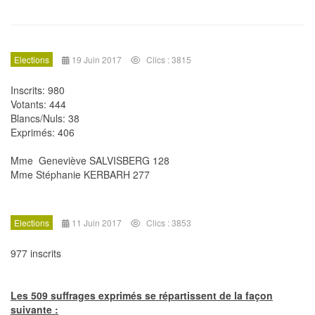
Elections
19 Juin 2017
Clics : 3815
Inscrits: 980
Votants: 444
Blancs/Nuls: 38
Exprimés: 406
Mme Geneviève SALVISBERG 128
Mme Stéphanie KERBARH 277
Elections
11 Juin 2017
Clics : 3853
977 inscrits
Les 509 suffrages exprimés se répartissent de la façon
suivante :