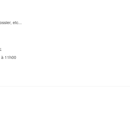
ssier, etc...
:
0 à 11h00