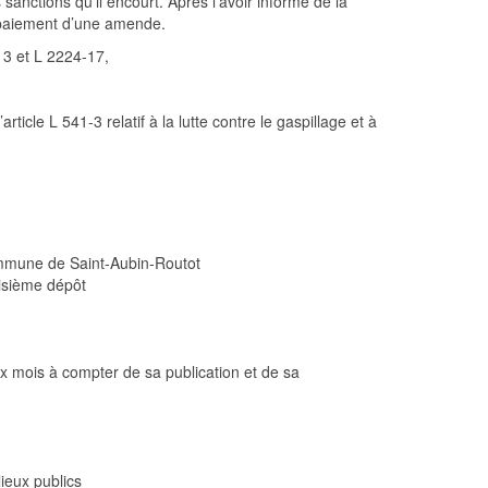
s sanctions qu’il encourt
.
A
près l’avoir informé
de la
e paiement d’une amende
.
13 et L 2224-17,
icle L 541-3 relatif à la lutte contre le gaspillage et à
ommune de Saint-Aubin-Routot
isième dépôt
ux mois à compter de sa publication et de sa
ieux publics