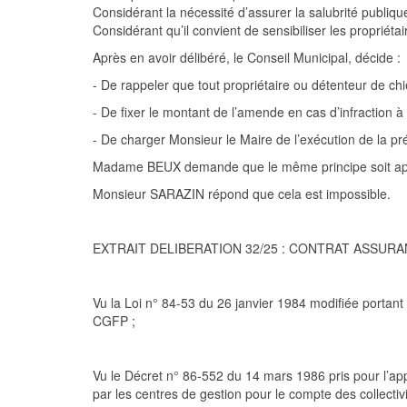
Considérant
la nécessité d’as
surer la salubrité publiqu
Considérant
qu’il convient de sensibiliser les propriét
Après en avoir délibéré
,
le Conseil
M
unicipal, décide :
-
De rappeler
que tout propriétaire ou détenteur de ch
-
De fixer
le montant de l’amende en cas d’infraction à
-
De charger
Monsieur
le
Maire de l’exécution de la pr
Madame
BEUX demande que le même principe soit
ap
Monsieur SARAZIN répond que cela est impossible.
EXTRAIT DELIBERATION
3
2
/25 :
CONTRAT ASSURA
Vu
la Loi n° 84-53 du 26 janvier 1984 modifiée portant 
CGFP
;
Vu
le Décret n° 86-552 du 14 mars 1986 pris pour l’appli
par les centres de gestion pour le compte des collectivi