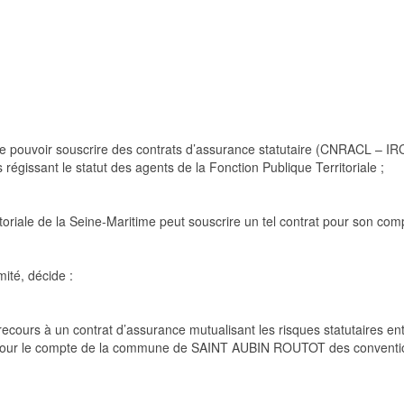
é) de pouvoir souscrire des contrats d’assurance statutaire (CNRACL –
es régissant le statut des agents de la Fonction Publique
Territor
iale ;
toriale de la Seine-Maritime peut souscrire un tel contrat pour son comp
mité, décide
:
ecours à un contrat d’assurance mutualisant les risques statutaires entr
pour le compte de
la commune
de SAIN
T AUBIN ROUTOT
des conventi