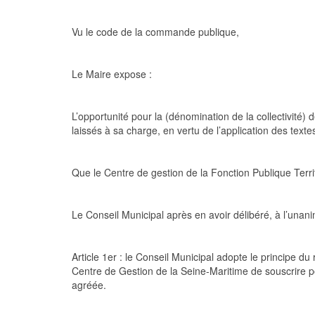
Vu
le code de la commande publique,
Le Maire expose :
L’opportunité pour la (dénomination de la collectivit
laissés à sa charge, en vertu de l’application des text
Que le Centre de gestion de la Fonction Publique Terri
Le
Conseil
M
unicipal
après en avoir
délibéré
,
à l’unani
Article 1
er
: le
Conseil
M
unicipal
adopte le principe du r
Centre de Gestion de la Seine-Maritime de souscrire 
agréée.