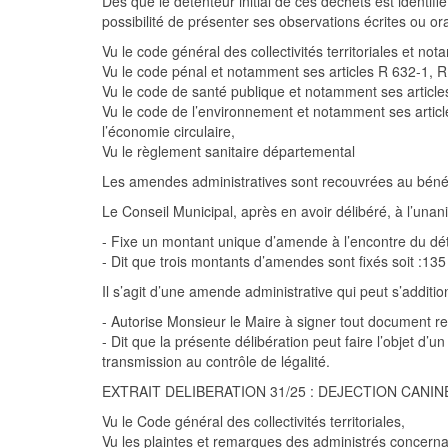
Dès que le détenteur initial de ces déchets est
identifi
possibilité
de présenter ses
observations écrites
ou ora
Vu
le code général des collectivités territoriale
s et not
Vu
le code pénal et notamment ses articles R 632-1, R
Vu
le code de santé publique et notamment ses article
Vu
le code de l’environnement et notamment ses articles 
l’économie circulaire,
Vu
le règlement sanitaire départemental
Les amendes administratives sont recouvrées au bén
Le
C
onseil
M
unicipal, après en avoir délibéré
, à l’unan
-
F
ixe
un montant unique d’amende à l’encontre du déte
-
D
it
que
trois montants d’amendes sont fixés soit :
135
Il s’agit d’une amende administrative qui peut s’additi
-
A
utorise
Monsieur le
Maire à signer tout document rel
-
D
it
que la présente délibération peut faire l’objet d’
transmission au contrôle de légalité.
EXTRAIT DELIBERATION
31/25 :
DEJECTION CANIN
Vu
le Code général des collectivités territoriales,
Vu
les plaintes et remarques des administrés concernant