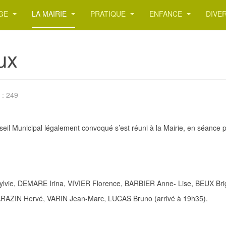
AGE
LA MAIRIE
PRATIQUE
ENFANCE
DIVE
ux
 : 249
eil Municipal légalement convoqué s’est réuni à la Mairie, en séance p
e, DEMARE Irina, VIVIER Florence, BARBIER Anne
-
Lise, BEUX Bri
SARAZIN
Hervé, VARIN
Jean-Marc, LUCAS Bruno
(arrivé
à
19h35).