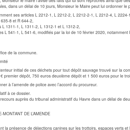
é, Monsieur
le maire l’avise des faits qui lui sont reprochés ainsi que de
le
s
,
dans un délai de 10 jours,
Monsieur le Maire
peut lui ordonner l
amment ses articles L 2212-1, L 2212-2, L 2212-2-1, L 2212-4, L 2224-
 635-8 et R 644-2,
s L 1311-1, L 1311-2, L 1312-1 et L 1312-2,
L 541-1, L 541-6, modifiés par la loi de 10 février 2020, notamment l’art
éfice de la commune.
imité
nteur initial de ces déchets pour tout dépôt sauvage trouvé sur la c
 € premier dépôt, 750 euros deuxième dépôt et 1 500 euros pour le tro
onner à l’amende de police avec l’accord du procureur.
atif à
ce dossier.
un recours auprès du tribunal administratif du Havre dans un délai de de
E-MONTANT DE L’AMENDE
 la présence de déjections canines sur les trottoirs, espaces verts et l