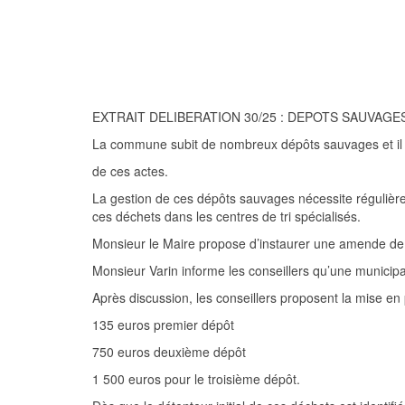
EXTRAIT DELIBERATION
30/
25 :
DEPOTS SAUVAGES
La com
m
une subit de nombreux dépôts sauvages et il 
de ces actes.
La gestion de ces dépôts sauvages nécessite réguliè
ces déchets dans les centres de tri spécialisés.
Monsieur le Maire propose d’instaurer une amende de
Monsieur Varin informe les conseillers qu
’
une munic
i
pa
Après
discussion, les
conseillers proposent la mise en 
135
euros
premier dépôt
750 euros
deuxième dépôt
1 500 euros pour le
troisième dépôt
.