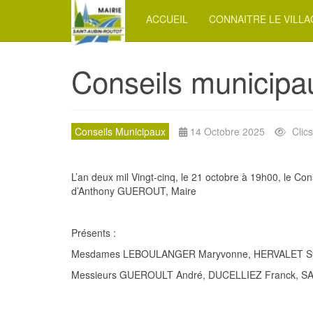
ACCUEIL
CONNAITRE LE VILL
Conseils municipa
Conseils Municipaux
14 Octobre 2025
Clics
L’an deux mil Vingt-cinq, le
21
octobre
à 19h00, le Cons
d’Anthony GUEROUT, Maire
Présents :
Mesdames LEBOULANGER Maryvonne, HERVALET Sylvi
Messieurs GUEROULT André, DUCELLIEZ Franck, 