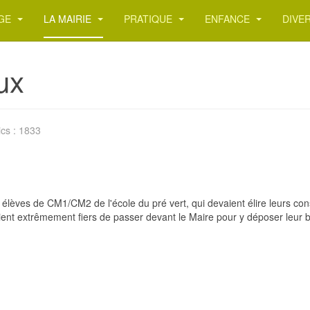
AGE
LA MAIRIE
PRATIQUE
ENFANCE
DIVE
ux
ics : 1833
 élèves de CM1/CM2 de l'école du pré vert, qui devaient élire leurs co
étaient extrêmement fiers de passer devant le Maire pour y déposer leur bu