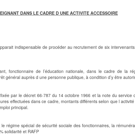
EIGNANT DANS LE CADRE D UNE ACTIVITE ACCESSOIRE
pparait indispensable de procéder au recrutement de six intervenants 
nant, fonctionnaire de l’éducation nationale, dans le cadre de la r
érêt général auprès d une personne publique, à condition d’y être autor
ixée par le décret 66-787 du 14 octobre 1966 et la note du service du
es effectuées dans ce cadre, montants différents selon que l activité
mploi principal.
le régime spécial de sécurité sociale des fonctionnaires, la rémunéra
 % solidarité et RAFP