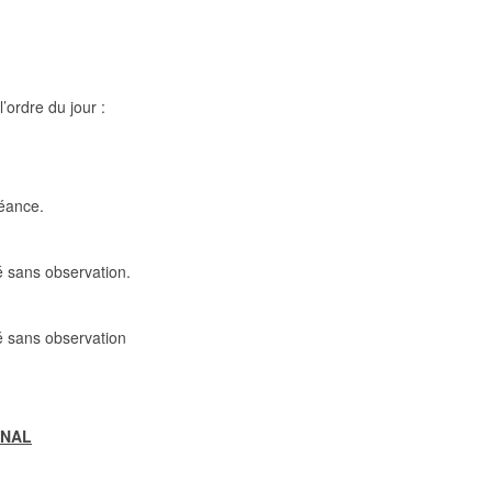
e
’ordre du jour :
éance.
é sans observation.
é sans observation
UNAL