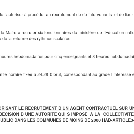
 l’autoriser à procéder au recrutement de six intervenants et de fixer 
e le Maire à recruter six fonctionnaires du ministère de l’Education na
re de la reforme des rythmes scolaires
50 heures hebdomadaires pour cinq enseignants et 3 heures hebdomada
ité horaire fixée à 24.28 € brut, correspondant au grade l intéresse 
UTORISANT LE RECRUTEMENT D UN AGENT CONTRACTUEL SUR 
DECISION D UNE AUTORITE QUI S IMPOSE A LA COLLECTIVIT
BLIC DANS LES COMMUNES DE MOINS DE 2000 HAB-ARTICLE3-3,