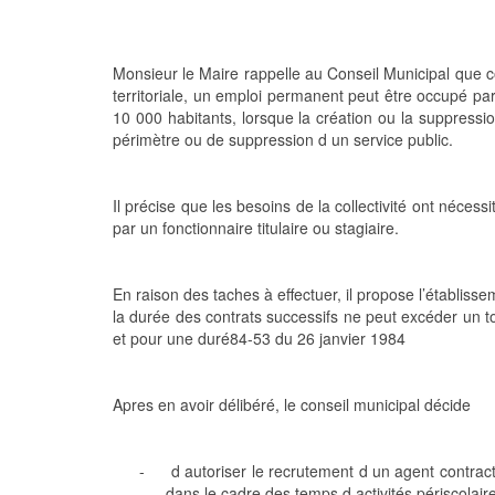
Monsieur le Maire rappelle au Conseil Municipal que con
territoriale, un emploi permanent peut être occupé
10 000 habitants, lorsque la création ou la suppressi
périmètre ou de suppression d un service public.
Il précise que les besoins de la collectivité ont nécessi
par un fonctionnaire titulaire ou stagiaire.
En raison des taches à effectuer, il propose l’établi
la durée des contrats successifs ne peut excéder un t
et pour une duré84-53 du 26 janvier 1984
Apres en avoir délibéré, le conseil municipal décide
-
d autoriser le recrutement d un agent contract
dans le cadre des temps d activités périscol