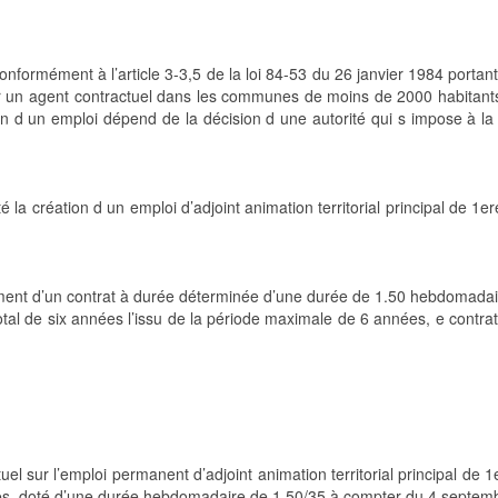
formément à l’article 3-3,5 de la loi 84-53 du 26 janvier 1984 portant d
 par un agent contractuel dans les communes de moins de 2000 habita
on d un emploi dépend de la décision d une autorité qui s impose à la
té la création d un emploi d’adjoint animation territorial principal de 1e
ssement d’un contrat à durée déterminée d’une durée de 1.50 hebdomadai
otal de six années l’issu de la période maximale de 6 années, e contra
uel sur l’emploi permanent d’adjoint animation territorial principal de
aires, doté d’une durée hebdomadaire de 1.50/35 à compter du 4 septe