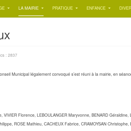
AGE
LA MAIRIE
PRATIQUE
ENFANCE
DIVE
ux
ics : 2837
nseil Municipal légalement convoqué s’est réuni à la mairie, en séance
que, VIVIER Florence, LEBOULANGER Maryvonne, BENARD Géraldine, L
lippe, ROSE Mathieu, CACHEUX Fabrice, CRAMOYSAN Christophe, B