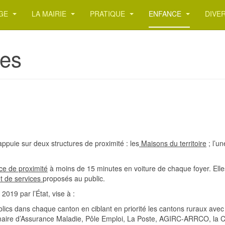
AGE
LA MAIRIE
PRATIQUE
ENFANCE
DIVE
res
uie sur deux structures de proximité : les
Maisons du territoire
; l’u
ce de proximité
à moins de 15 minutes en voiture de chaque foyer. Elle
et de services
proposés au public.
il 2019 par l’État, vise à :
ics dans chaque canton en ciblant en priorité les cantons ruraux avec l
rimaire d’Assurance Maladie, Pôle Emploi, La Poste, AGIRC-ARRCO, la Ca