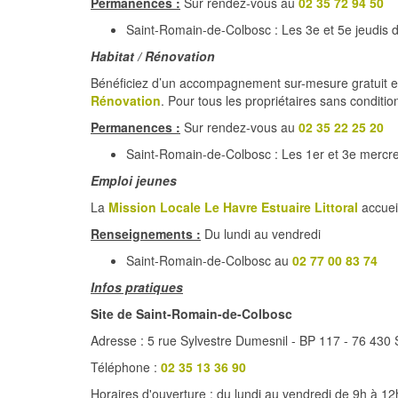
Permanences :
Sur rendez-vous au
02 35 72 94 50
Saint-Romain-de-Colbosc : Les 3e et 5e jeudis 
Habitat / Rénovation
Bénéficiez d’un accompagnement sur-mesure gratuit et
Rénovation
. Pour tous les propriétaires sans conditi
Permanences :
Sur rendez-vous au
02 35 22 25 20
Saint-Romain-de-Colbosc : Les 1er et 3e mercr
Emploi jeunes
La
Mission Locale Le Havre Estuaire Littoral
accuei
Renseignements :
Du lundi au vendredi
Saint-Romain-de-Colbosc au
02 77 00 83 74
Infos pratiques
Site de Saint-Romain-de-Colbosc
Adresse : 5 rue Sylvestre Dumesnil - BP 117 - 76 430
Téléphone :
02 35 13 36 90
Horaires d'ouverture : du lundi au vendredi de 9h à 1